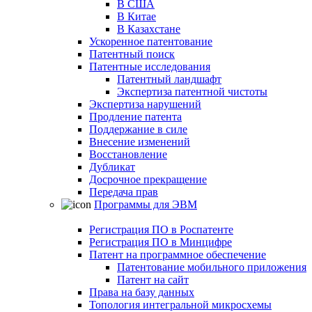
В США
В Китае
В Казахстане
Ускоренное патентование
Патентный поиск
Патентные исследования
Патентный ландшафт
Экспертиза патентной чистоты
Экспертиза нарушений
Продление патента
Поддержание в силе
Внесение изменений
Восстановление
Дубликат
Досрочное прекращение
Передача прав
Программы для ЭВМ
Регистрация ПО в Роспатенте
Регистрация ПО в Минцифре
Патент на программное обеспечение
Патентование мобильного приложения
Патент на сайт
Права на базу данных
Топология интегральной микросхемы