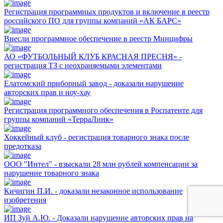
Регистрация программных продуктов и включение в реестр
российского ПО для группы компаний «АК БАРС»
Внесли программное обеспечение в реестр Минцифры
АО «ФУТБОЛЬНЫЙ КЛУБ КРАСНАЯ ПРЕСНЯ» -
регистрация ТЗ с неохраняемыми элементами
Елатомский приборный завод - доказали нарушение
авторских прав и ноу-хау
Регистрация программного обеспечения в Роспатенте для
группы компаний «ТерраЛинк»
Хоккейный клуб - регистрация товарного знака после
предотказа
ООО "Интел" - взыскали 28 млн рублей компенсации за
нарушение товарного знака
Кичигин П.И. - доказали незаконное использование
изобретения
ИП Зуй А.Ю. - Доказали нарушение авторских прав на