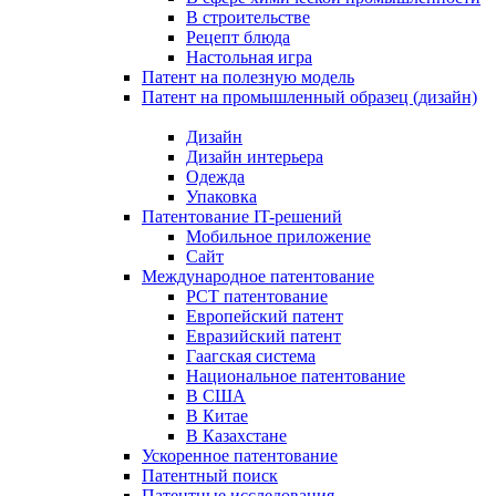
В строительстве
Рецепт блюда
Настольная игра
Патент на полезную модель
Патент на промышленный образец (дизайн)
Дизайн
Дизайн интерьера
Одежда
Упаковка
Патентование IT-решений
Мобильное приложение
Сайт
Международное патентование
PCT патентование
Европейский патент
Евразийский патент
Гаагская система
Национальное патентование
В США
В Китае
В Казахстане
Ускоренное патентование
Патентный поиск
Патентные исследования