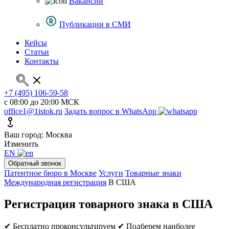
Вакансии
Публикации в СМИ
Кейсы
Статьи
Контакты
+7 (495) 106-59-58
с 08:00 до 20:00 МСК
office1@1istok.ru
Задать вопрос в WhatsApp
Ваш город: Москва
Изменить
EN
Обратный звонок
Патентное бюро в Москве
Услуги
Товарные знаки
Международная регистрация
В США
Регистрация товарного знака в США
✔ Бесплатно проконсультируем
✔ Подберем наиболее