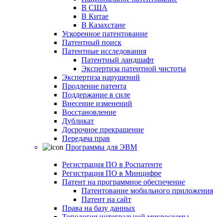
В США
В Китае
В Казахстане
Ускоренное патентование
Патентный поиск
Патентные исследования
Патентный ландшафт
Экспертиза патентной чистоты
Экспертиза нарушений
Продление патента
Поддержание в силе
Внесение изменений
Восстановление
Дубликат
Досрочное прекращение
Передача прав
Программы для ЭВМ
Регистрация ПО в Роспатенте
Регистрация ПО в Минцифре
Патент на программное обеспечение
Патентование мобильного приложения
Патент на сайт
Права на базу данных
Топология интегральной микросхемы