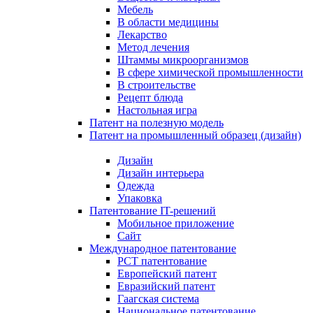
Мебель
В области медицины
Лекарство
Метод лечения
Штаммы микроорганизмов
В сфере химической промышленности
В строительстве
Рецепт блюда
Настольная игра
Патент на полезную модель
Патент на промышленный образец (дизайн)
Дизайн
Дизайн интерьера
Одежда
Упаковка
Патентование IT-решений
Мобильное приложение
Сайт
Международное патентование
PCT патентование
Европейский патент
Евразийский патент
Гаагская система
Национальное патентование