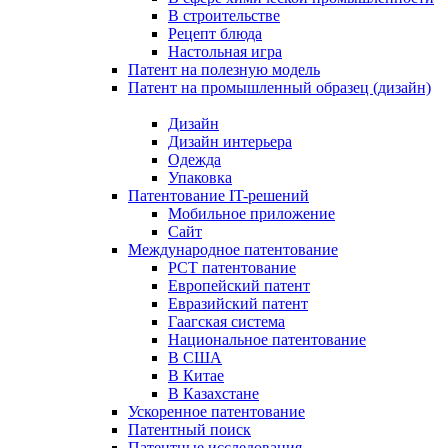
В строительстве
Рецепт блюда
Настольная игра
Патент на полезную модель
Патент на промышленный образец (дизайн)
Дизайн
Дизайн интерьера
Одежда
Упаковка
Патентование IT-решений
Мобильное приложение
Сайт
Международное патентование
PCT патентование
Европейский патент
Евразийский патент
Гаагская система
Национальное патентование
В США
В Китае
В Казахстане
Ускоренное патентование
Патентный поиск
Патентные исследования