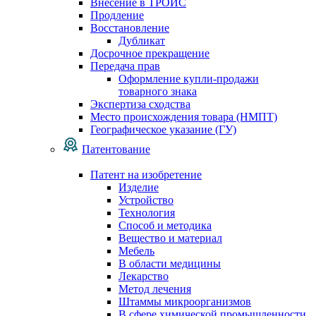
Внесение в ТРОИС
Продление
Восстановление
Дубликат
Досрочное прекращение
Передача прав
Оформление купли-продажи
товарного знака
Экспертиза сходства
Место происхождения товара (НМПТ)
Географическое указание (ГУ)
Патентование
Патент на изобретение
Изделие
Устройство
Технология
Способ и методика
Вещество и материал
Мебель
В области медицины
Лекарство
Метод лечения
Штаммы микроорганизмов
В сфере химической промышленности