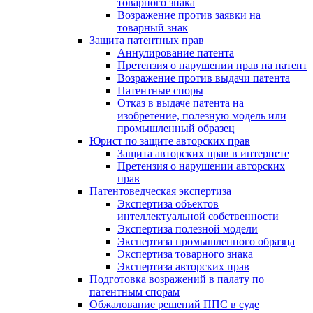
товарного знака
Возражение против заявки на
товарный знак
Защита патентных прав
Аннулирование патента
Претензия о нарушении прав на патент
Возражение против выдачи патента
Патентные споры
Отказ в выдаче патента на
изобретение, полезную модель или
промышленный образец
Юрист по защите авторских прав
Защита авторских прав в интернете
Претензия о нарушении авторских
прав
Патентоведческая экспертиза
Экспертиза объектов
интеллектуальной собственности
Экспертиза полезной модели
Экспертиза промышленного образца
Экспертиза товарного знака
Экспертиза авторских прав
Подготовка возражений в палату по
патентным спорам
Обжалование решений ППС в суде