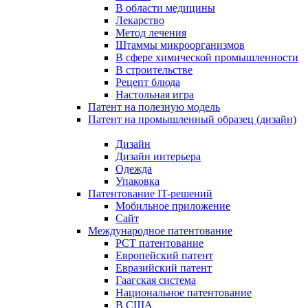
В области медицины
Лекарство
Метод лечения
Штаммы микроорганизмов
В сфере химической промышленности
В строительстве
Рецепт блюда
Настольная игра
Патент на полезную модель
Патент на промышленный образец (дизайн)
Дизайн
Дизайн интерьера
Одежда
Упаковка
Патентование IT-решений
Мобильное приложение
Сайт
Международное патентование
PCT патентование
Европейский патент
Евразийский патент
Гаагская система
Национальное патентование
В США