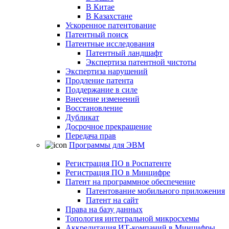
В Китае
В Казахстане
Ускоренное патентование
Патентный поиск
Патентные исследования
Патентный ландшафт
Экспертиза патентной чистоты
Экспертиза нарушений
Продление патента
Поддержание в силе
Внесение изменений
Восстановление
Дубликат
Досрочное прекращение
Передача прав
Программы для ЭВМ
Регистрация ПО в Роспатенте
Регистрация ПО в Минцифре
Патент на программное обеспечение
Патентование мобильного приложения
Патент на сайт
Права на базу данных
Топология интегральной микросхемы
Аккредитация ИТ-компаний в Минцифры