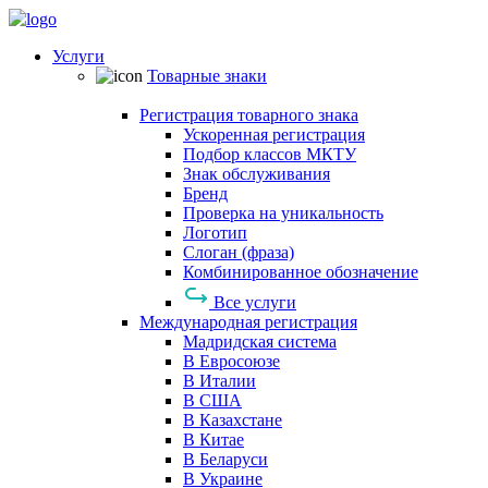
Услуги
Товарные знаки
Регистрация товарного знака
Ускоренная регистрация
Подбор классов МКТУ
Знак обслуживания
Бренд
Проверка на уникальность
Логотип
Слоган (фраза)
Комбинированное обозначение
Все услуги
Международная регистрация
Мадридская система
В Евросоюзе
В Италии
В США
В Казахстане
В Китае
В Беларуси
В Украине