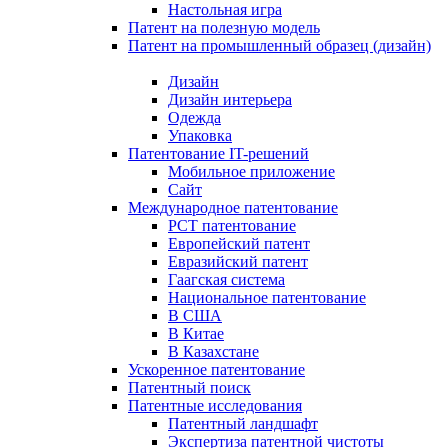
Настольная игра
Патент на полезную модель
Патент на промышленный образец (дизайн)
Дизайн
Дизайн интерьера
Одежда
Упаковка
Патентование IT-решений
Мобильное приложение
Сайт
Международное патентование
PCT патентование
Европейский патент
Евразийский патент
Гаагская система
Национальное патентование
В США
В Китае
В Казахстане
Ускоренное патентование
Патентный поиск
Патентные исследования
Патентный ландшафт
Экспертиза патентной чистоты