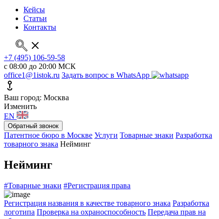
Кейсы
Статьи
Контакты
+7 (495) 106-59-58
с 08:00 до 20:00 МСК
office1@1istok.ru
Задать вопрос в WhatsApp
Ваш город: Москва
Изменить
EN
Обратный звонок
Патентное бюро в Москве
Услуги
Товарные знаки
Разработка
товарного знака
Нейминг
Нейминг
#Товарные знаки
#Регистрация права
Регистрация названия в качестве товарного знака
Разработка
логотипа
Проверка на охраноспособность
Передача прав на